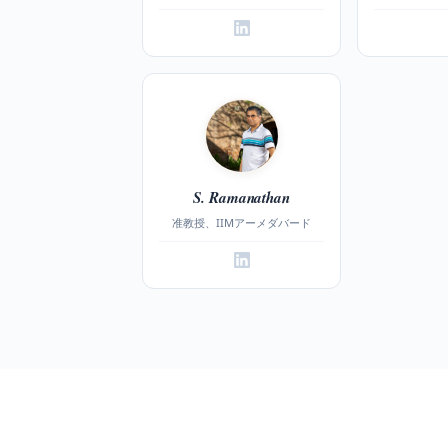
S. Ramanathan
准教授、IIMアーメダバード