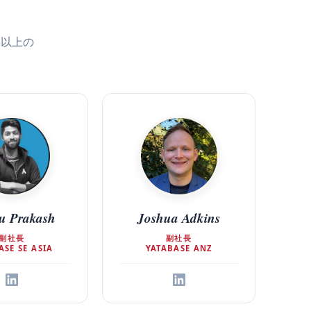
年以上の
u Prakash
Joshua Adkins
副社長
副社長
ASE SE ASIA
YATABASE ANZ