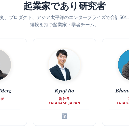
起業家であり研究者
究、プロダクト、アジア太平洋のエンタープライズで合計50
経験を持つ起業家・学者チーム。
 Merz
Ryoji Ito
Bhan
業者
副社長
YATABASE JAPAN
YATAB