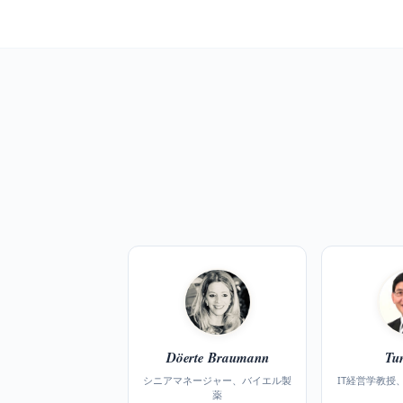
Döerte Braumann
Tu
シニアマネージャー、バイエル製
IT経営学教授
薬