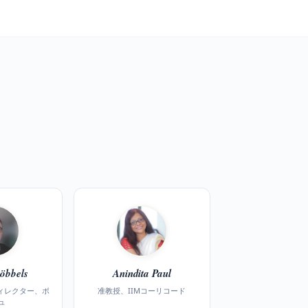
öbbels
Anindita Paul
ディレクター、ボ
准教授、IIMコーリコード
ュ