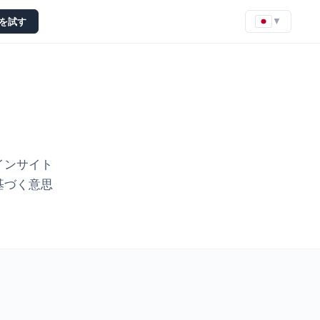
seを試す
▼
インサイト
基づく意思