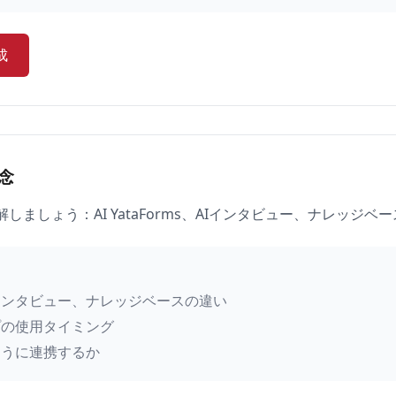
成
念
しましょう：AI YataForms、AIインタビュー、ナレッジベ
インタビュー、ナレッジベースの違い
プの使用タイミング
ように連携するか