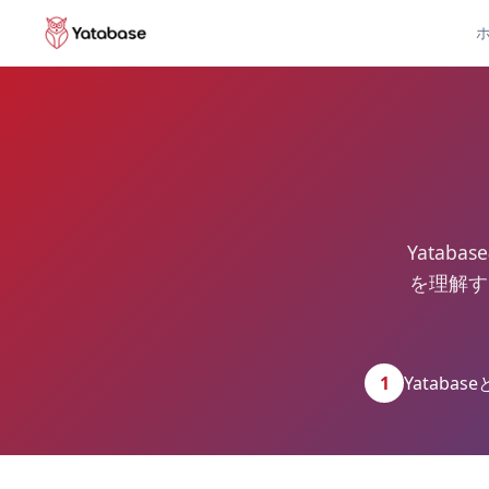
Yatab
を理解す
1
Yatabas