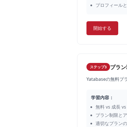
プロフィール
開始する
プラン
ステップ3
Yatabaseの
学習内容：
無料 vs 成長
プラン制限と
適切なプラン