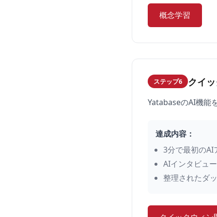
概念学習
クイッ
ステップ6
YatabaseのA
達成内容：
3分で最初のA
AIインタビュ
整理されたダ
クイックウィン