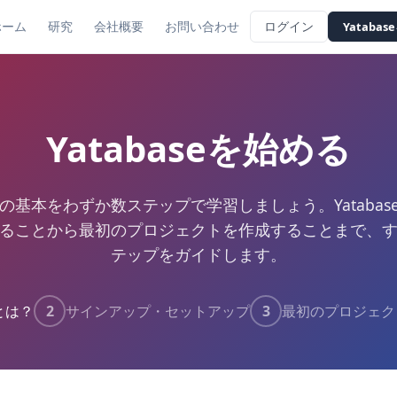
ホーム
研究
会社概要
お問い合わせ
ログイン
Yataba
Yatabaseを始める
aseの基本をわずか数ステップで学習しましょう。Yataba
ることから最初のプロジェクトを作成することまで、
テップをガイドします。
eとは？
2
サインアップ・セットアップ
3
最初のプロジェク