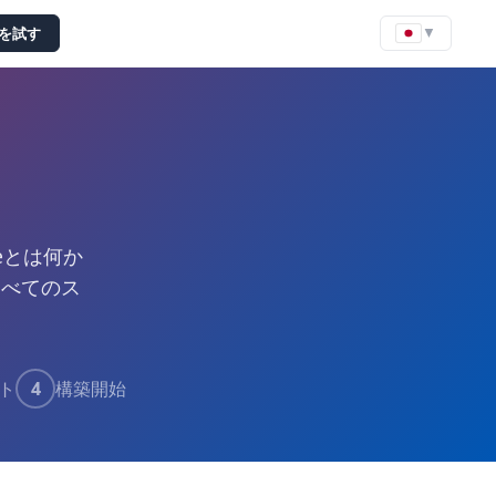
seを試す
▼
seとは何か
すべてのス
ト
4
構築開始