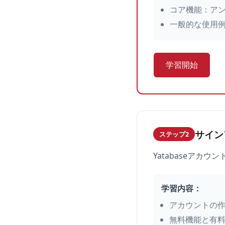
コア機能：ア
一般的な使用
学習開始
サイン
ステップ2
Yatabaseア
学習内容：
アカウントの
無料機能と有